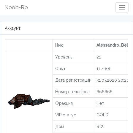
Noob-Rp
Togg
Navig
Аккаунт
Ник
Alessandro_Belli 
Уровень
21
Опыт
11 / 88
Дата регистрации
31.07.2020 20:20:4
Номер телефона
666666
Фракция
Нет
VIP статус
GOLD
Дом
812