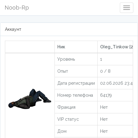
Noob-Rp
Togg
Navig
Аккаунт
Ник
OIeg_Tinkow [20
Уровень
1
Опыт
0 / 8
Дата регистрации
02.06.2026 23:47:
Номер телефона
64179
Фракция
Нет
VIP статус
Нет
Дом
Нет