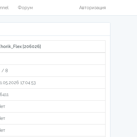
nnel
Форум
Авторизация
horik_Flex [206026]
 / 8
1.05.2026 17:04:53
6411
ет
ет
ет