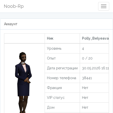
Noob-Rp
Togg
Navig
Аккаунт
Ник
Polly_Belyeava [
Уровень
4
Опыт
0 / 20
Дата регистрации
30.05.2026 16:11:4
Номер телефона
38441
Фракция
Нет
VIP статус
Нет
Дом
Нет