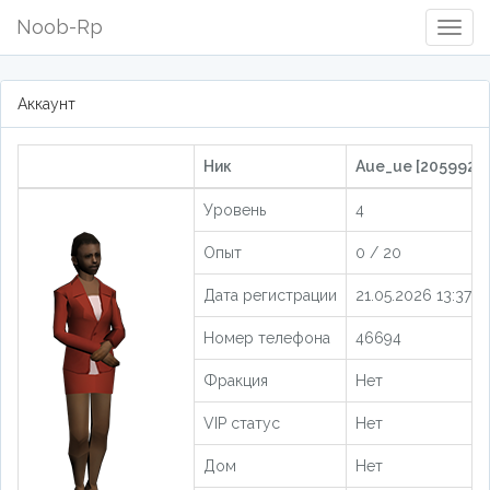
Noob-Rp
Togg
Navig
Аккаунт
Ник
Aue_ue [205992]
Уровень
4
Опыт
0 / 20
Дата регистрации
21.05.2026 13:37:5
Номер телефона
46694
Фракция
Нет
VIP статус
Нет
Дом
Нет