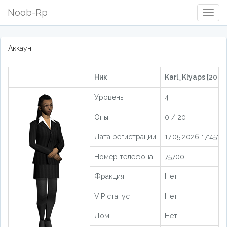
Noob-Rp
Togg
Navig
Аккаунт
Ник
Karl_Klyaps [2059
Уровень
4
Опыт
0 / 20
Дата регистрации
17.05.2026 17:45:58
Номер телефона
75700
Фракция
Нет
VIP статус
Нет
Дом
Нет