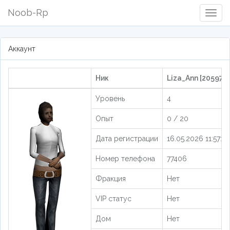
Noob-Rp
Togg
Navig
Аккаунт
Ник
Liza_Ann [205973]
Уровень
4
Опыт
0 / 20
Дата регистрации
16.05.2026 11:57:25
Номер телефона
77406
Фракция
Нет
VIP статус
Нет
Дом
Нет