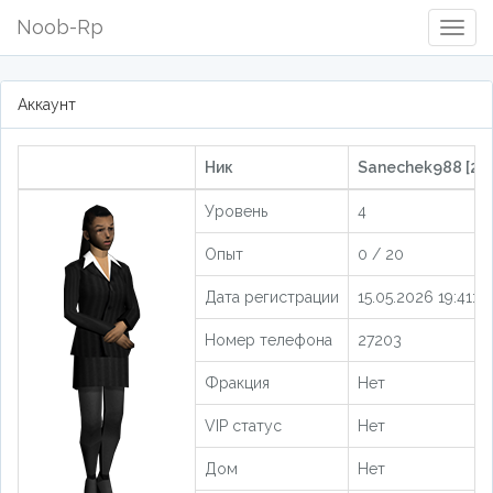
Noob-Rp
Togg
Navig
Аккаунт
Ник
Sanechek988 [20
Уровень
4
Опыт
0 / 20
Дата регистрации
15.05.2026 19:41:19
Номер телефона
27203
Фракция
Нет
VIP статус
Нет
Дом
Нет