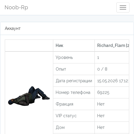
Noob-Rp
Togg
Navig
Аккаунт
Ник
Richard_Flam [20
Уровень
1
Опыт
0 / 8
Дата регистрации
15.05.2026 17:12:10
Номер телефона
69225
Фракция
Нет
VIP статус
Нет
Дом
Нет