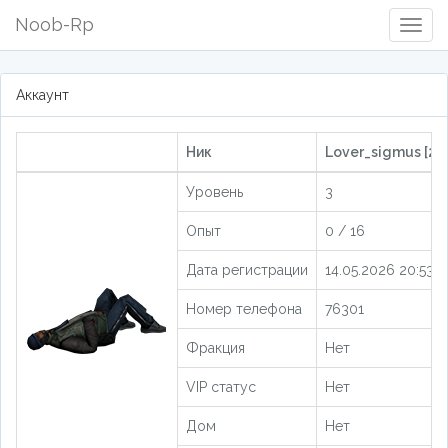
Noob-Rp
Togg
Navig
Аккаунт
Ник
Lover_sigmus [20
Уровень
3
Опыт
0 / 16
Дата регистрации
14.05.2026 20:53:5
Номер телефона
76301
Фракция
Нет
VIP статус
Нет
Дом
Нет