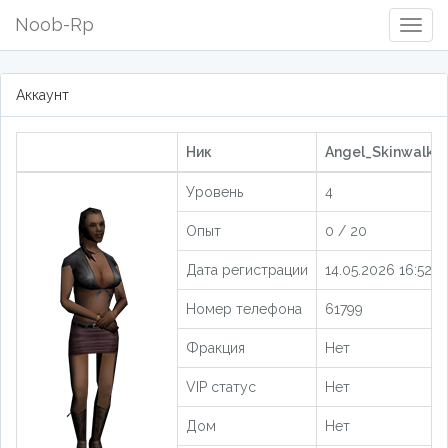
Noob-Rp
Togg
Navig
Аккаунт
Ник
Angel_Skinwalker
Уровень
4
Опыт
0 / 20
Дата регистрации
14.05.2026 16:52:3
Номер телефона
61799
Фракция
Нет
VIP статус
Нет
Дом
Нет