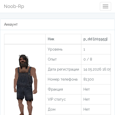
Noob-Rp
Togg
Navig
Аккаунт
Ник
p_dd [205953]
Уровень
1
Опыт
0 / 8
Дата регистрации
14.05.2026 16:05:2
Номер телефона
81300
Фракция
Нет
VIP статус
Нет
Дом
Нет