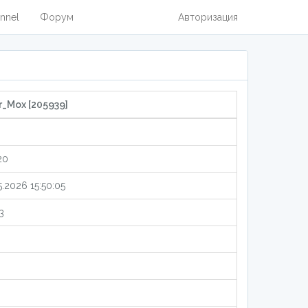
nnel
Форум
Авторизация
_Mox [205939]
20
5.2026 15:50:05
3