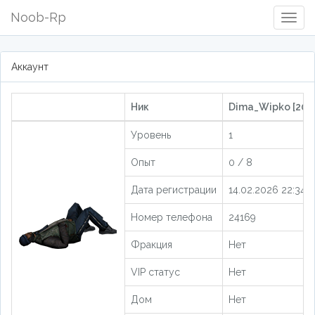
Noob-Rp
Togg
Navig
Аккаунт
Ник
Dima_Wipko [205
Уровень
1
Опыт
0 / 8
Дата регистрации
14.02.2026 22:34:4
Номер телефона
24169
Фракция
Нет
VIP статус
Нет
Дом
Нет