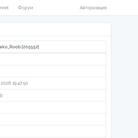
nnel
Форум
Авторизация
ko_Roob [205552]
.2026 19:47:50
9