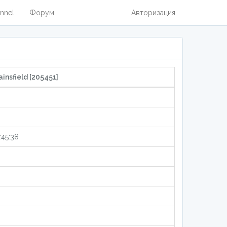
nnel
Форум
Авторизация
nsfield [205451]
:45:38