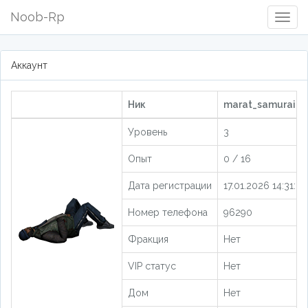
Noob-Rp
Togg
Navig
Аккаунт
Ник
marat_samurai [2
Уровень
3
Опыт
0 / 16
Дата регистрации
17.01.2026 14:31:24
Номер телефона
96290
Фракция
Нет
VIP статус
Нет
Дом
Нет