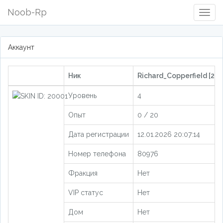
Noob-Rp
Togg
Navig
Аккаунт
Ник
Richard_CopperfieId [205
Уровень
4
Опыт
0 / 20
Дата регистрации
12.01.2026 20:07:14
Номер телефона
80976
Фракция
Нет
VIP статус
Нет
Дом
Нет