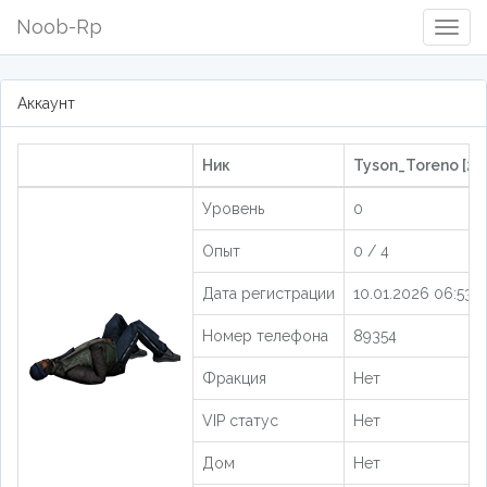
Noob-Rp
Togg
Navig
Аккаунт
Ник
Tyson_Toreno [20
Уровень
0
Опыт
0 / 4
Дата регистрации
10.01.2026 06:53:0
Номер телефона
89354
Фракция
Нет
VIP статус
Нет
Дом
Нет