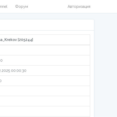
nnel
Форум
Авторизация
a_Krekov [205244]
20
2.2025 00:00:30
0