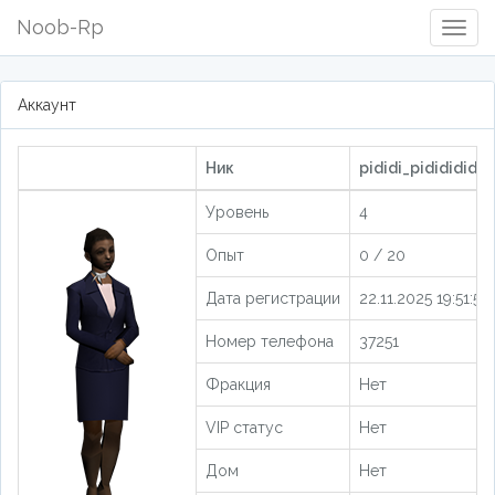
Noob-Rp
Togg
Navig
Аккаунт
Ник
pididi_pididididdi
Уровень
4
Опыт
0 / 20
Дата регистрации
22.11.2025 19:51:54
Номер телефона
37251
Фракция
Нет
VIP статус
Нет
Дом
Нет