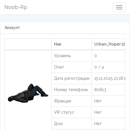
Noob-Rp
Togg
Navig
Аккаунт
Ник
Urban_Hoper [205
Уровень
0
Опыт
0 / 4
Дата регистрации
15.11.2025 21:18:19
Номер телефона
80813
Фракция
Нет
VIP статус
Нет
Дом
Нет