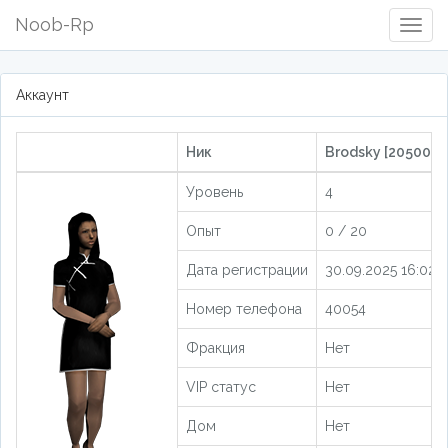
Noob-Rp
Togg
Navig
Аккаунт
Ник
Brodsky [205002]
Уровень
4
Опыт
0 / 20
Дата регистрации
30.09.2025 16:02:
Номер телефона
40054
Фракция
Нет
VIP статус
Нет
Дом
Нет