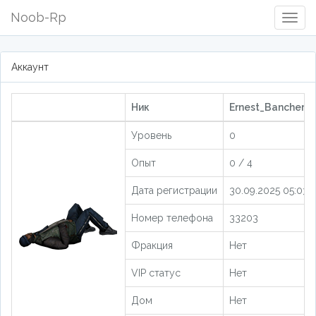
Noob-Rp
Togg
Navig
Аккаунт
Ник
Ernest_Bancherov
Уровень
0
Опыт
0 / 4
Дата регистрации
30.09.2025 05:03:1
Номер телефона
33203
Фракция
Нет
VIP статус
Нет
Дом
Нет