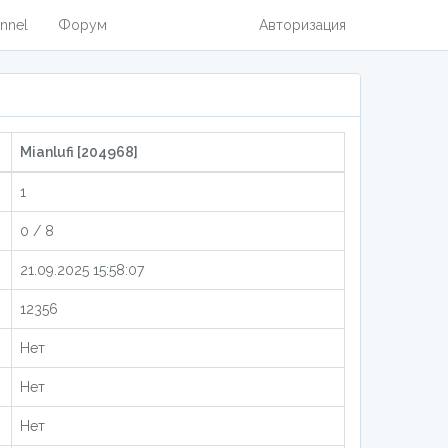
nnel
Форум
Авторизация
Mianlufi [204968]
1
0 / 8
21.09.2025 15:58:07
12356
Нет
Нет
Нет