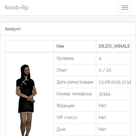
Noob-Rp
Togg
Navig
Аккаунт
Ник
DILDO_VANALE [2
Уровень
4
Опыт
0 / 20
Дата регистрации
23.08.2025 17:54:5
Номер телефона
32194
Фракция
Нет
VIP статус
Нет
Дом
Нет