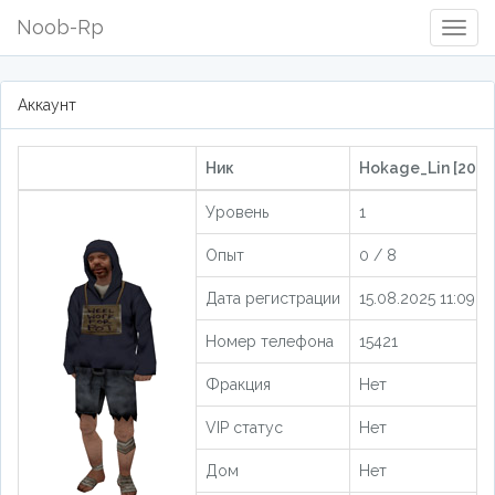
Noob-Rp
Togg
Navig
Аккаунт
Ник
Hokage_Lin [2047
Уровень
1
Опыт
0 / 8
Дата регистрации
15.08.2025 11:09:35
Номер телефона
15421
Фракция
Нет
VIP статус
Нет
Дом
Нет