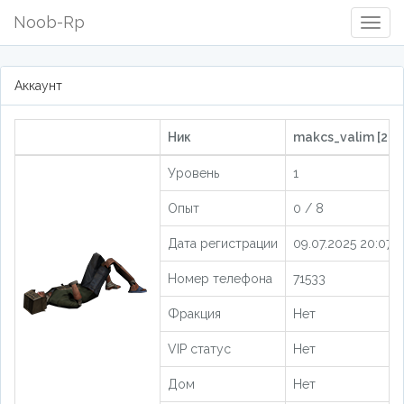
Noob-Rp
Togg
Navig
Аккаунт
Ник
makcs_valim [204
Уровень
1
Опыт
0 / 8
Дата регистрации
09.07.2025 20:07:4
Номер телефона
71533
Фракция
Нет
VIP статус
Нет
Дом
Нет