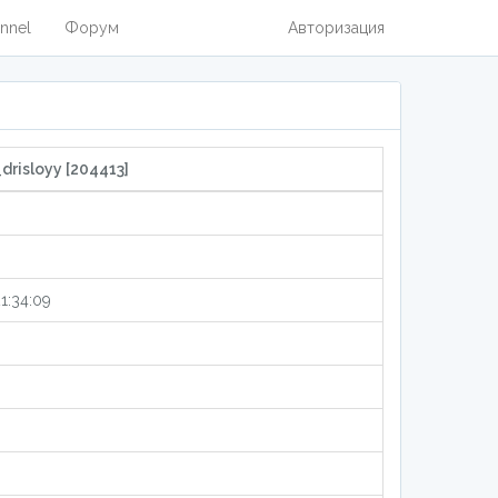
nnel
Форум
Авторизация
drisloyy [204413]
1:34:09