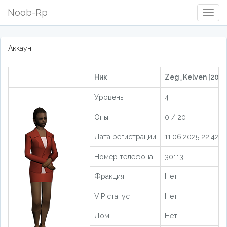
Noob-Rp
Togg
Navig
Аккаунт
Ник
Zeg_Kelven [2043
Уровень
4
Опыт
0 / 20
Дата регистрации
11.06.2025 22:42:3
Номер телефона
30113
Фракция
Нет
VIP статус
Нет
Дом
Нет