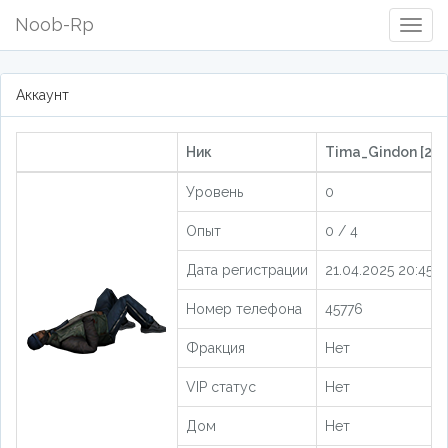
Noob-Rp
Togg
Navig
Аккаунт
Ник
Tima_Gindon [20
Уровень
0
Опыт
0 / 4
Дата регистрации
21.04.2025 20:45:1
Номер телефона
45776
Фракция
Нет
VIP статус
Нет
Дом
Нет