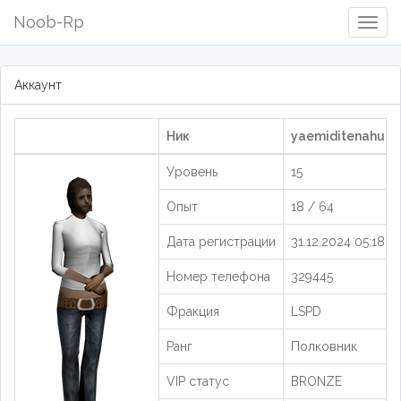
Noob-Rp
Togg
Navig
Аккаунт
Ник
yaemiditenahui [
Уровень
15
Опыт
18 / 64
Дата регистрации
31.12.2024 05:18:19
Номер телефона
329445
Фракция
LSPD
Ранг
Полковник
VIP статус
BRONZE