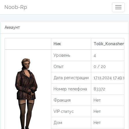
Noob-Rp
Togg
Navig
Аккаунт
Ник
Tolik_Konashenko
Уровень
4
Опыт
0 / 20
Дата регистрации
17.11.2024 17:49:13
Номер телефона
83372
Фракция
Нет
VIP статус
Нет
Дом
Нет