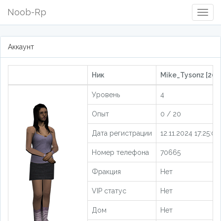
Noob-Rp
Togg
Navig
Аккаунт
Ник
Mike_Tysonz [202
Уровень
4
Опыт
0 / 20
Дата регистрации
12.11.2024 17:25:05
Номер телефона
70665
Фракция
Нет
VIP статус
Нет
Дом
Нет