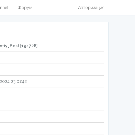
nnel
Форум
Авторизация
ntiy_Best [194726]
6
.2024 23:01:42