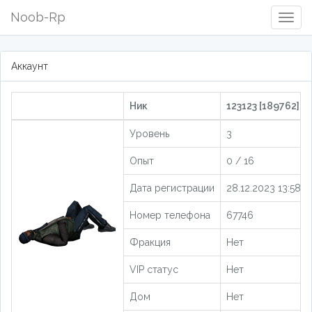
Noob-Rp
Togg
Navig
Аккаунт
Ник
123123 [189762]
Уровень
3
Опыт
0 / 16
Дата регистрации
28.12.2023 13:58:1
Номер телефона
67746
Фракция
Нет
VIP статус
Нет
Дом
Нет