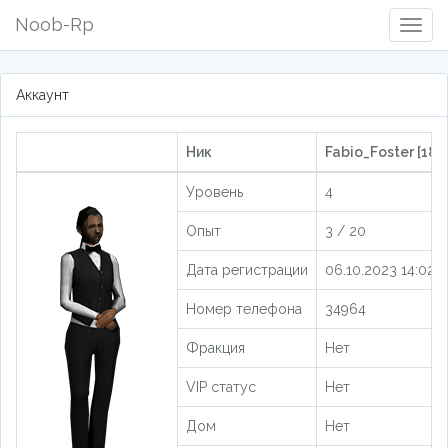
Noob-Rp
Togg
Navig
Аккаунт
Ник
Fabio_Foster [187
Уровень
4
Опыт
3 / 20
Дата регистрации
06.10.2023 14:02:5
Номер телефона
34964
Фракция
Нет
VIP статус
Нет
Дом
Нет