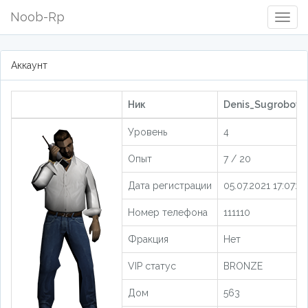
Noob-Rp
Togg
Navig
Аккаунт
Ник
Denis_Sugrobov [
Уровень
4
Опыт
7 / 20
Дата регистрации
05.07.2021 17:07:05
Номер телефона
111110
Фракция
Нет
VIP статус
BRONZE
Дом
563