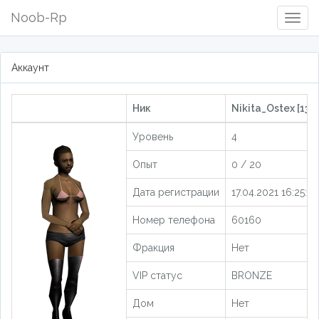
Noob-Rp
Togg
Navig
Аккаунт
Ник
Nikita_Ostex [133
Уровень
4
Опыт
0 / 20
Дата регистрации
17.04.2021 16:25:22
Номер телефона
60160
Фракция
Нет
VIP статус
BRONZE
Дом
Нет